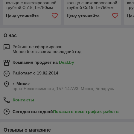
кольцо с никелированной
кольцо с никелированной
кол
трубкой Cu15, L=750мм
трубкой Cu15, L=750мм
тру
(латунный) 18x2/14x2
(латунный) 18x2/14x2
(ла
Цену уточняйте
Цену уточняйте
Це
левый
правый
О нас
Рейтинг не сформирован
Менее 5 отзывов за последний год
Компания продает на
Deal.by
Работает с 19.02.2014
г. Минск
пр-кт Независимости, 157-147А/3, Минск, Беларусь
Контакты
Показать весь график работы
Сегодня выходной
Отзывы о магазине