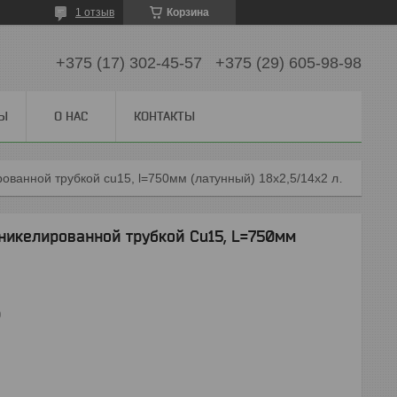
1 отзыв
Корзина
+375 (17) 302-45-57
+375 (29) 605-98-98
СЫ
О НАС
КОНТАКТЫ
Тройник под натяжное кольцо с никелированной трубкой cu15, l=750мм (латунный) 18x2,5/14x2 левый
никелированной трубкой Cu15, L=750мм
0