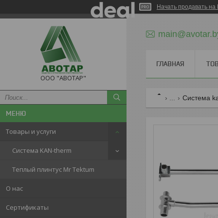
Начать продавать на 
main@avotar.b
ГЛАВНАЯ
ТО
ООО "АВОТАР"
...
Система k
Товары и услуги
Система KAN-therm
Теплый плинтус Mr Tektum
О нас
Сертификаты