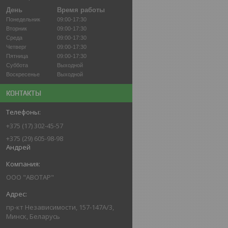
День
Время работы
Понедельник
09:00-17:30
Вторник
09:00-17:30
Среда
09:00-17:30
Четверг
09:00-17:30
Пятница
09:00-17:30
Суббота
Выходной
Воскресенье
Выходной
КОНТАКТЫ
+375 (17) 302-45-57
+375 (29) 605-98-98
Андрей
ООО "АВОТАР"
пр-кт Независимости, 157-147А/3,
Минск, Беларусь