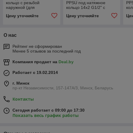
кольцо с резьбой
PPSU под натяжное
PP
наружной (для
кольцо 14x2 G1/2" с
кол
соединения с медной
заглушкой
заг
Цену уточняйте
Цену уточняйте
Це
трубкой д=15)
18x2,5/15Cu - G1/2"
О нас
Рейтинг не сформирован
Менее 5 отзывов за последний год
Компания продает на
Deal.by
Работает с 19.02.2014
г. Минск
пр-кт Независимости, 157-147А/3, Минск, Беларусь
Контакты
Сегодня работает с 09:00 до 17:30
Показать весь график работы