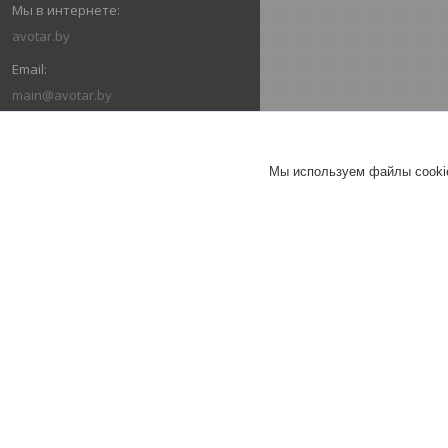
avotar.by
main@avotar.by
ОТЗЫВЫ О КОМПАНИИ ООО
"АВОТАР"
Мы используем файлы cookie
01.08.2019
Покупатель
Отлично
Сделка на маркетплейсе Deal.by
Радиатор Лидея Компакт Тип
22 300, 84, 700
Радиатор Лидея Компакт Тип
22 500, 84, 900
Радиатор Лидея Компакт Тип
22 500, 84, 700