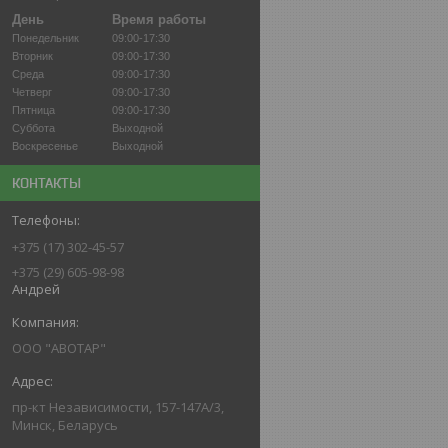
День
Время работы
Понедельник
09:00-17:30
Вторник
09:00-17:30
Среда
09:00-17:30
Четверг
09:00-17:30
Пятница
09:00-17:30
Суббота
Выходной
Воскресенье
Выходной
КОНТАКТЫ
+375 (17) 302-45-57
+375 (29) 605-98-98
Андрей
ООО "АВОТАР"
пр-кт Независимости, 157-147А/3,
Минск, Беларусь