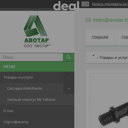
Начать продавать на 
main@avotar.b
ГЛАВНАЯ
ТО
ООО "АВОТАР"
Товары и услу
Товары и услуги
Система KAN-therm
Теплый плинтус Mr Tektum
О нас
Сертификаты