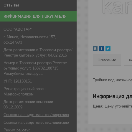
Отзывы
ИНФОРМАЦИЯ ДЛЯ ПОКУПАТЕЛЯ
ООО "АВОТАР"
г. Минск, Независимости 157,
оф.147А/3
Дата регистрации в Торговом реестре/
Реестре бытовых услуг: 04.02.2015
Описание
Х
Номер в Торговом реестре/Реестре
бытовых услуг: 188702,188715,
Республика Беларусь
Тройник под натяжно
УНП: 191130151
Регистрационный орган:
Мингорисполком
Информация дл
Дата регистрации компании:
Цена:
Цену уточняйт
08.12.2009
Ссылка на свидетельство/лицензию
Ссылка на свидетельство/лицензию
Режим работы: