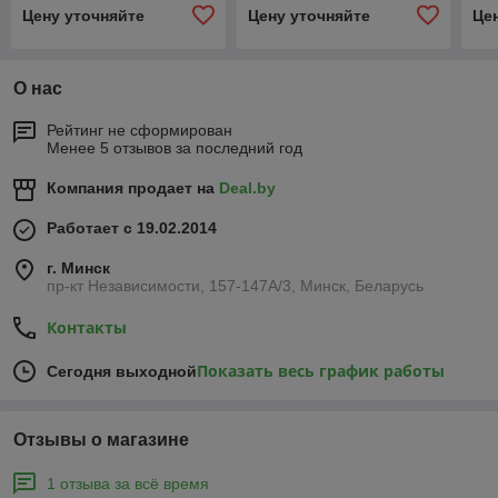
25x3,5/18x2,5
18x2/18x2,5
вну
Цену уточняйте
Цену уточняйте
Це
О нас
Рейтинг не сформирован
Менее 5 отзывов за последний год
Компания продает на
Deal.by
Работает с 19.02.2014
г. Минск
пр-кт Независимости, 157-147А/3, Минск, Беларусь
Контакты
Показать весь график работы
Сегодня выходной
Отзывы о магазине
1 отзыва за всё время